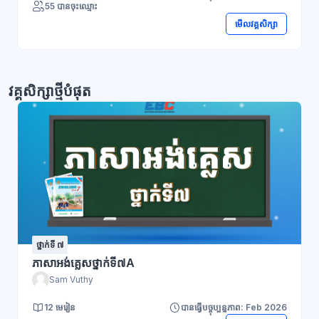
55 បានចុះឈ្មោះ
មើលវគ្គសិក្សា
វគ្គសិក្សាថ្មីបំផុត
ថ្នាក់ទី ៧
ភាសាអង់គ្លេសថ្នាក់ទី៧A
Sam Vuthy
12 មេរៀន
បានធ្វើបច្ចុប្បន្នភាព: Feb 2026