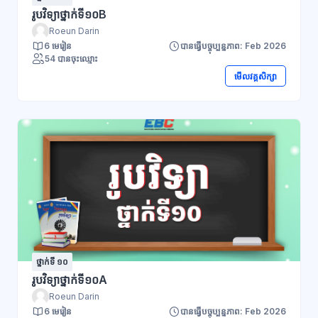
រូបវិទ្យាថ្នាក់ទី១០B
Roeun Darin
6 មេរៀន
បានធ្វើបច្ចុប្បន្នភាព: Feb 2026
54 បានចុះឈ្មោះ
មើលវគ្គសិក្សា
ថ្នាក់ទី ១០
រូបវិទ្យាថ្នាក់ទី១០A
Roeun Darin
6 មេរៀន
បានធ្វើបច្ចុប្បន្នភាព: Feb 2026