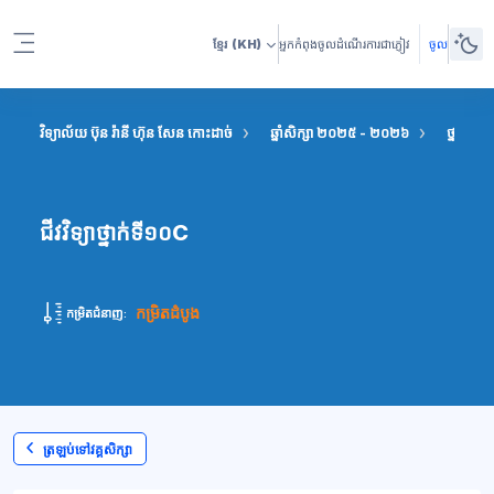
រំលងទៅកាន់មាតិកាមេ
ខ្មែរ
(KH)
អ្នកកំពុងចូលដំណើរការជាភ្ញៀវ
ចូល
Side panel
វិទ្យាល័យ ប៊ុន រ៉ានី ហ៊ុន សែន កោះដាច់
ឆ្នាំសិក្សា ២០២៥ - ២០២៦
ថ្នាក់ទី ១
ជីវវិទ្យាថ្នាក់ទី១០C
កម្រិតដំបូង
កម្រិតជំនាញ:
ត្រឡប់ទៅវគ្គសិក្សា