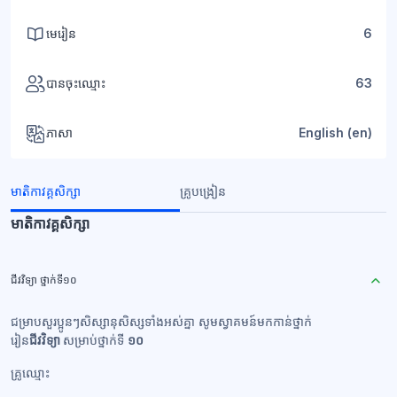
មេរៀន
6
បានចុះឈ្មោះ
63
ភាសា
English ‎(en)‎
មាតិកាវគ្គសិក្សា
គ្រូបង្រៀន
មាតិកាវគ្គសិក្សា
ជីវវិទ្យា ថ្នាក់ទី១០
ជម្រាបសួរប្អូនៗសិស្សានុសិស្សទាំងអស់គ្នា សូមស្វាគមន៍មកកាន់ថ្នាក់
រៀន
ជីវ
វិទ្យា
សម្រាប់ថ្នាក់ទី
១០
គ្រូឈ្មោះ