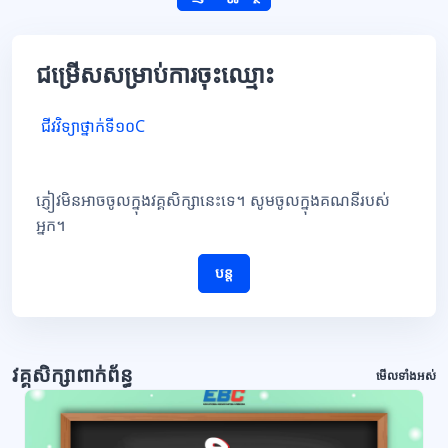
ជម្រើសសម្រាប់ការចុះឈ្មោះ
ជីវវិទ្យាថ្នាក់ទី១០C
ភ្ញៀវមិនអាចចូលក្នុងវគ្គសិក្សានេះទេ។ សូមចូលក្នុងគណនីរបស់
អ្នក។
បន្ត
វគ្គសិក្សាពាក់ព័ន្ធ
មើលទាំងអស់