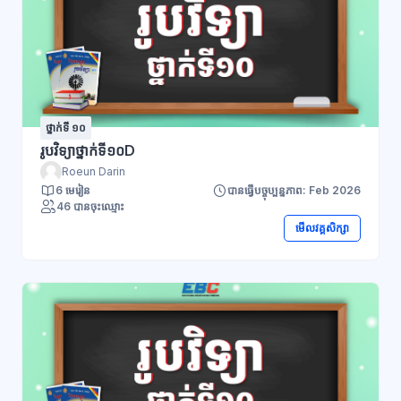
ថ្នាក់ទី ១០
រូបវិទ្យាថ្នាក់ទី១០D
Roeun Darin
6 មេរៀន
បានធ្វើបច្ចុប្បន្នភាព: Feb 2026
46 បានចុះឈ្មោះ
មើលវគ្គសិក្សា