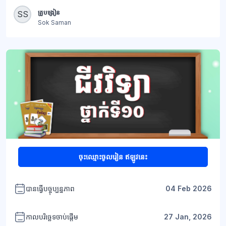
ប្លុក
គ្រូបង្រៀន
SS
Sok Saman
ប្លុក
ចុះឈ្មោះចូលរៀន ឥឡូវនេះ
បានធ្វើបច្ចុប្បន្នភាព
04 Feb 2026
កាលបរិច្ឆេទចាប់ផ្តើម
27 Jan, 2026