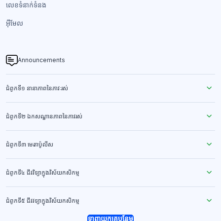
លេខទំនាក់ទំនង​
អ៊ីមែល
Announcements
ជំពូកទី១ នានាភាពនៃភាវៈរស់
ជំពូកទី២ ឯកសណ្ឋានភាពនៃភាវរស់
ជំពូកទី៣ មេតាប៉ូលីស
ជំពូកទី៤ ជីវវិទ្យាក្នុងវិស័យកសិកម្ម
ជំពូកទី៥ ជីវវទ្យាក្នុងវិស័យកសិកម្ម
ទាញយកគ្រូបន្ថែម