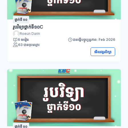
ថ្នាក់ទី ១០
រូបវិទ្យាថ្នាក់ទី១០C
Roeun Darin
6 មេរៀន
បានធ្វើបច្ចុប្បន្នភាព: Feb 2026
63 បានចុះឈ្មោះ
មើលវគ្គសិក្សា
ថ្នាក់ទី ១០